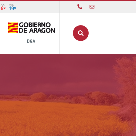
MAX
MIN
36º
19º
Buscar
DGA