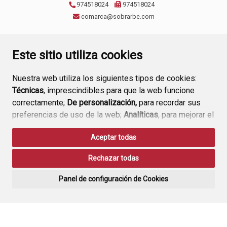
974518024
974518024
comarca@sobrarbe.com
CONTACTO
AVISO LEGAL
POLÍTICA DE PRIVACIDAD
Este sitio utiliza cookies
Nuestra web utiliza los siguientes tipos de cookies:
Técnicas
, imprescindibles para que la web funcione
correctamente;
De personalización,
para recordar sus
preferencias de uso de la web;
Analíticas
, para mejorar el
funcionamiento de la web y sus servicios.
Aceptar todas
Si acepta pulsando el botón
“Aceptar todas”
Rechazar todas
consideramos que acepta su uso. Si pulsa el botón
“Rechazar todas”
o continúa navegando sin realizar
Panel de configuración de Cookies
ninguna acción, se guardarán las cookies técnicas
imprescindibles. Para personalizar sus preferencias
acceda al
“Panel de configuración de cookies”.