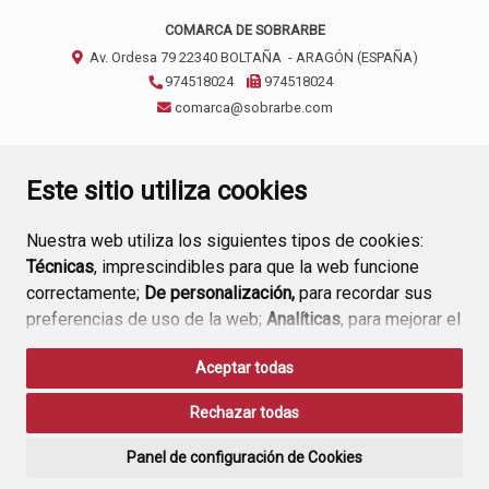
COMARCA DE SOBRARBE
Av. Ordesa 79
22340
BOLTAÑA
- ARAGÓN
(ESPAÑA)
974518024
974518024
comarca@sobrarbe.com
CONTACTO
AVISO LEGAL
POLÍTICA DE PRIVACIDAD
Este sitio utiliza cookies
Nuestra web utiliza los siguientes tipos de cookies:
Técnicas
, imprescindibles para que la web funcione
correctamente;
De personalización,
para recordar sus
preferencias de uso de la web;
Analíticas
, para mejorar el
funcionamiento de la web y sus servicios.
Aceptar todas
Si acepta pulsando el botón
“Aceptar todas”
Rechazar todas
consideramos que acepta su uso. Si pulsa el botón
“Rechazar todas”
o continúa navegando sin realizar
Panel de configuración de Cookies
ninguna acción, se guardarán las cookies técnicas