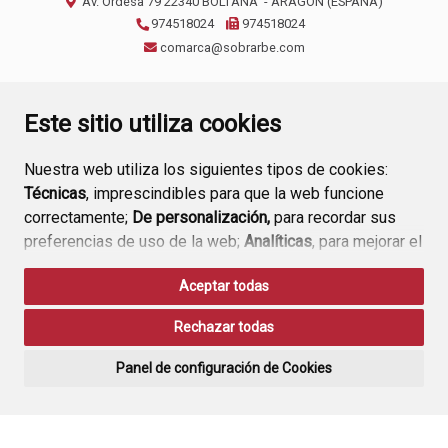
Av. Ordesa 79
22340
BOLTAÑA
- ARAGÓN
(ESPAÑA)
974518024
974518024
comarca@sobrarbe.com
CONTACTO
AVISO LEGAL
POLÍTICA DE PRIVACIDAD
Este sitio utiliza cookies
Nuestra web utiliza los siguientes tipos de cookies:
Técnicas
, imprescindibles para que la web funcione
correctamente;
De personalización,
para recordar sus
preferencias de uso de la web;
Analíticas
, para mejorar el
funcionamiento de la web y sus servicios.
Aceptar todas
Si acepta pulsando el botón
“Aceptar todas”
Rechazar todas
consideramos que acepta su uso. Si pulsa el botón
“Rechazar todas”
o continúa navegando sin realizar
Panel de configuración de Cookies
ninguna acción, se guardarán las cookies técnicas
imprescindibles. Para personalizar sus preferencias
acceda al
“Panel de configuración de cookies”.