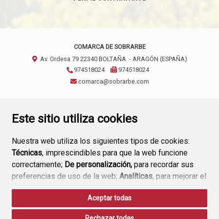
COMARCA DE SOBRARBE
Av. Ordesa 79
22340
BOLTAÑA
- ARAGÓN
(ESPAÑA)
974518024
974518024
comarca@sobrarbe.com
CONTACTO
AVISO LEGAL
POLÍTICA DE PRIVACIDAD
Este sitio utiliza cookies
Nuestra web utiliza los siguientes tipos de cookies:
Técnicas
, imprescindibles para que la web funcione
correctamente;
De personalización,
para recordar sus
preferencias de uso de la web;
Analíticas
, para mejorar el
funcionamiento de la web y sus servicios.
Aceptar todas
Si acepta pulsando el botón
“Aceptar todas”
Rechazar todas