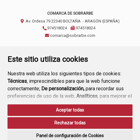
COMARCA DE SOBRARBE
Av. Ordesa 79
22340
BOLTAÑA
- ARAGÓN
(ESPAÑA)
974518024
974518024
comarca@sobrarbe.com
CONTACTO
AVISO LEGAL
POLÍTICA DE PRIVACIDAD
Este sitio utiliza cookies
Nuestra web utiliza los siguientes tipos de cookies:
Técnicas
, imprescindibles para que la web funcione
correctamente;
De personalización,
para recordar sus
preferencias de uso de la web;
Analíticas
, para mejorar el
funcionamiento de la web y sus servicios.
Aceptar todas
Si acepta pulsando el botón
“Aceptar todas”
Rechazar todas
consideramos que acepta su uso. Si pulsa el botón
“Rechazar todas”
o continúa navegando sin realizar
Panel de configuración de Cookies
ninguna acción, se guardarán las cookies técnicas