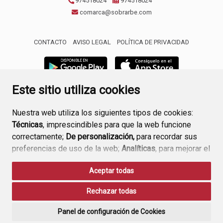
974518024
974518024
comarca@sobrarbe.com
CONTACTO
AVISO LEGAL
POLÍTICA DE PRIVACIDAD
Este sitio utiliza cookies
Nuestra web utiliza los siguientes tipos de cookies:
Técnicas
, imprescindibles para que la web funcione
correctamente;
De personalización,
para recordar sus
preferencias de uso de la web;
Analíticas
, para mejorar el
funcionamiento de la web y sus servicios.
Aceptar todas
Si acepta pulsando el botón
“Aceptar todas”
Rechazar todas
consideramos que acepta su uso. Si pulsa el botón
“Rechazar todas”
o continúa navegando sin realizar
Panel de configuración de Cookies
ninguna acción, se guardarán las cookies técnicas