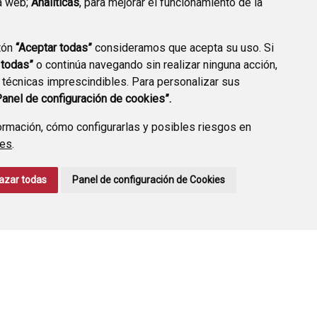
a web;
Analíticas
, para mejorar el funcionamiento de la
tón
“Aceptar todas”
consideramos que acepta su uso. Si
 todas”
o continúa navegando sin realizar ninguna acción,
ERFIL CONTRATANTE
 técnicas imprescindibles. Para personalizar sus
Panel de configuración de cookies”.
rmación, cómo configurarlas y posibles riesgos en
ies
.
CONTACTO
AVISO LEGAL
POLÍTICA DE PRIVACIDAD
azar todas
Panel de configuración de Cookies