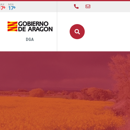
MAX
MIN
37º
17º
Buscar
DGA