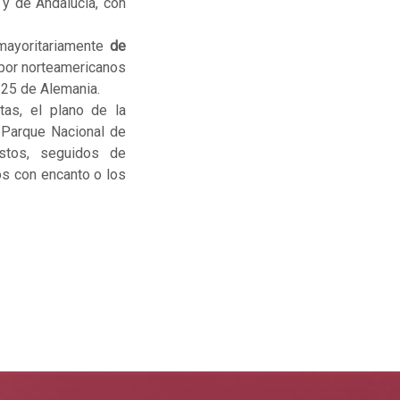
 y de Andalucía, con
mayoritariamente
de
 por norteamericanos
 25 de Alemania.
as, el plano de la
l Parque Nacional de
stos, seguidos de
os con encanto o los