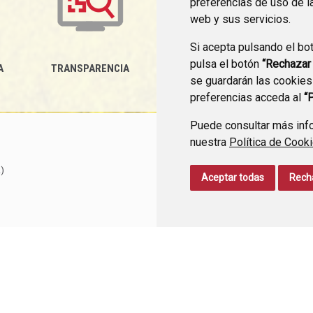
preferencias de uso de l
web y sus servicios.
Si acepta pulsando el bo
pulsa el botón
“Rechazar
A
TRANSPARENCIA
MEDIDAS ANTIFRAUDE
P
se guardarán las cookies
preferencias acceda al
“
Puede consultar más info
nuestra
Política de Cook
)
Aceptar todas
Rech