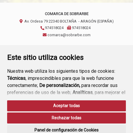
COMARCA DE SOBRARBE
Av. Ordesa 79
22340
BOLTAÑA
- ARAGÓN
(ESPAÑA)
974518024
974518024
comarca@sobrarbe.com
CONTACTO
AVISO LEGAL
POLÍTICA DE PRIVACIDAD
Este sitio utiliza cookies
Nuestra web utiliza los siguientes tipos de cookies:
Técnicas
, imprescindibles para que la web funcione
correctamente;
De personalización,
para recordar sus
preferencias de uso de la web;
Analíticas
, para mejorar el
funcionamiento de la web y sus servicios.
Aceptar todas
Si acepta pulsando el botón
“Aceptar todas”
Rechazar todas
consideramos que acepta su uso. Si pulsa el botón
“Rechazar todas”
o continúa navegando sin realizar
Panel de configuración de Cookies
ninguna acción, se guardarán las cookies técnicas