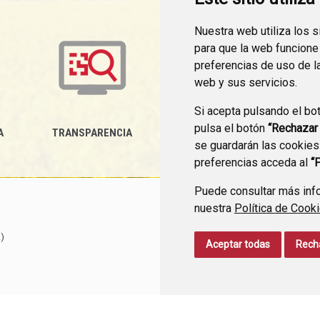
Nuestra web utiliza los 
para que la web funcione
preferencias de uso de l
web y sus servicios.
Si acepta pulsando el bo
pulsa el botón
“Rechazar
A
TRANSPARENCIA
MEDIDAS ANTIFRAUDE
P
se guardarán las cookies
preferencias acceda al
“
Puede consultar más info
nuestra
Política de Cook
)
Aceptar todas
Rech