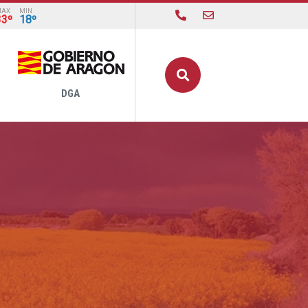
MAX
MIN
33º
18º
Buscar
DGA