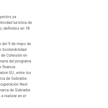
oyectos ya
ividad turística de
o, definidos en 18
n del 9 de mayo de
e Sostenibilidad
s de Cohesión en
inaria del programa
 financia
tion EU., entre los
arca de Sobrarbe.
ecuperación Next
omarca de Sobrarbe
a realizar en el