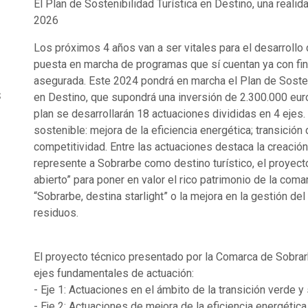
El Plan de Sostenibilidad Turística en Destino, una reali
2026
Los próximos 4 años van a ser vitales para el desarrollo 
puesta en marcha de programas que sí cuentan ya con fin
asegurada. Este 2024 pondrá en marcha el Plan de Sosten
s
en Destino, que supondrá una inversión de 2.300.000 euro
plan se desarrollarán 18 actuaciones divididas en 4 ejes.
sostenible: mejora de la eficiencia energética; transición d
competitividad. Entre las actuaciones destaca la creació
represente a Sobrarbe como destino turístico, el proyect
abierto” para poner en valor el rico patrimonio de la comar
“Sobrarbe, destina starlight” o la mejora en la gestión del
o
residuos.
El proyecto técnico presentado por la Comarca de Sobrar
ejes fundamentales de actuación:
- Eje 1: Actuaciones en el ámbito de la transición verde y
- Eje 2: Actuaciones de mejora de la eficiencia energética