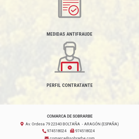
MEDIDAS ANTIFRAUDE
PERFIL CONTRATANTE
COMARCA DE SOBRARBE
Av. Ordesa 79
22340
BOLTAÑA
- ARAGÓN
(ESPAÑA)
974518024
974518024
comarca@sobrarbe.com