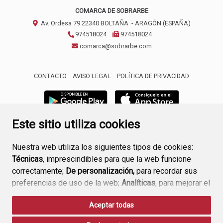
COMARCA DE SOBRARBE
Av. Ordesa 79
22340
BOLTAÑA
- ARAGÓN
(ESPAÑA)
974518024
974518024
comarca@sobrarbe.com
CONTACTO
AVISO LEGAL
POLÍTICA DE PRIVACIDAD
Este sitio utiliza cookies
Nuestra web utiliza los siguientes tipos de cookies:
Técnicas
, imprescindibles para que la web funcione
correctamente;
De personalización,
para recordar sus
preferencias de uso de la web;
Analíticas
, para mejorar el
funcionamiento de la web y sus servicios.
Aceptar todas
Si acepta pulsando el botón
“Aceptar todas”