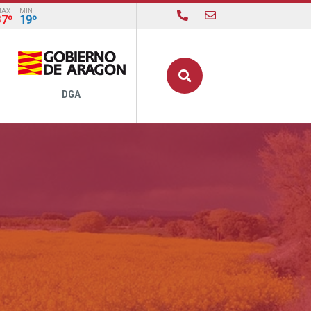
MAX
MIN
37º
19º
Buscar
DGA