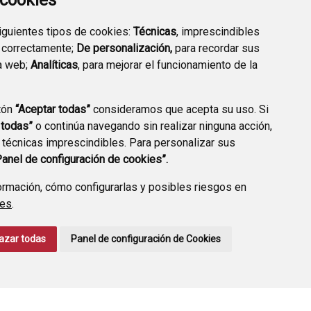
a cookies
siguientes tipos de cookies:
Técnicas
, imprescindibles
 correctamente;
De personalización,
para recordar sus
a web;
Analíticas
, para mejorar el funcionamiento de la
ERFIL CONTRATANTE
tón
“Aceptar todas”
consideramos que acepta su uso. Si
 todas”
o continúa navegando sin realizar ninguna acción,
 técnicas imprescindibles. Para personalizar sus
CONTACTO
AVISO LEGAL
POLÍTICA DE PRIVACIDAD
Panel de configuración de cookies”.
rmación, cómo configurarlas y posibles riesgos en
ies
.
azar todas
Panel de configuración de Cookies