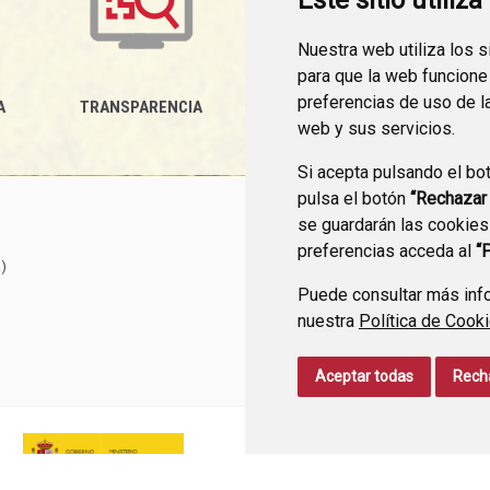
Este sitio utiliz
Nuestra web utiliza los 
para que la web funcione
preferencias de uso de l
A
TRANSPARENCIA
MEDIDAS ANTIFRAUDE
P
web y sus servicios.
Si acepta pulsando el bo
pulsa el botón
“Rechazar
se guardarán las cookies
preferencias acceda al
“
)
Puede consultar más info
nuestra
Política de Cook
Aceptar todas
Rech