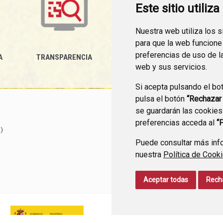
Este sitio utiliz
Nuestra web utiliza los 
para que la web funcione
preferencias de uso de l
A
TRANSPARENCIA
MEDIDAS ANTIFRAUDE
P
web y sus servicios.
Si acepta pulsando el bo
pulsa el botón
“Rechazar
se guardarán las cookies
preferencias acceda al
“
)
Puede consultar más info
nuestra
Política de Cook
Aceptar todas
Rech