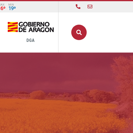
MAX
MIN
36º
19º
Buscar
DGA