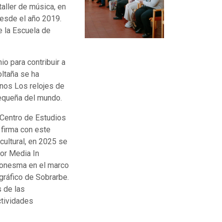
taller de música, en
 desde el año 2019.
e la Escuela de
o para contribuir a
oltaña se ha
nos Los relojes de
pequeña del mundo.
 Centro de Estudios
 firma con este
cultural, en 2025 se
For Media In
 Monesma en el marco
ográfico de Sobrarbe.
s de las
ctividades