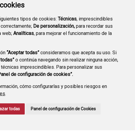
a cookies
siguientes tipos de cookies:
Técnicas
, imprescindibles
 correctamente;
De personalización,
para recordar sus
a web;
Analíticas
, para mejorar el funcionamiento de la
ERFIL CONTRATANTE
tón
“Aceptar todas”
consideramos que acepta su uso. Si
 todas”
o continúa navegando sin realizar ninguna acción,
 técnicas imprescindibles. Para personalizar sus
CONTACTO
AVISO LEGAL
POLÍTICA DE PRIVACIDAD
Panel de configuración de cookies”.
rmación, cómo configurarlas y posibles riesgos en
ies
.
azar todas
Panel de configuración de Cookies